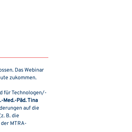
ossen. Das Webinar
titute zukommen.
d für Technologen/-
.-Med.-Päd. Tina
nderungen auf die
. B. die
i der MTRA-