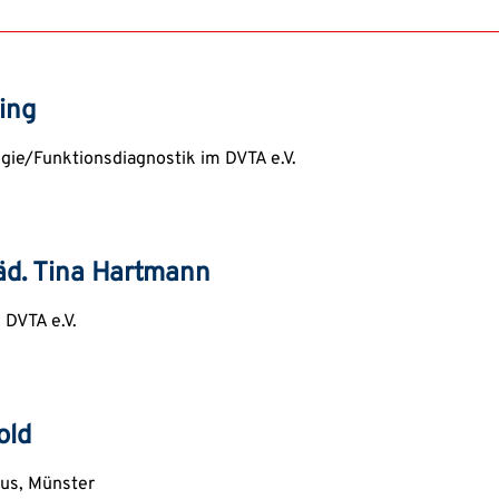
ing
ogie/Funktionsdiagnostik im DVTA e.V.
äd. Tina Hartmann
DVTA e.V.
old
aus, Münster